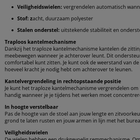
Veiligheidswielen:
vergrendelen automatisch wannee
Stof: z
acht, duurzaam polyester
Stalen onderstel:
uitstekende stabiliteit en onders
Traploos kantelmechanisme
Dankzij het traploze kantelmechanisme kantelen de zitting
meebewegen wanneer je achterover leunt. Dit ondersteunt
comfortabel kunt zitten. Je kunt ook de weerstand van de
hoeveel kracht je nodig hebt om achterover te leunen.
Kantelvergrendeling in rechtopstaande positie
Je kunt het traploze kantelmechanisme vergrendelen om in
handig wanneer je je tijdens het werken moet concentrer
In hoogte verstelbaar
Pas de hoogte van de stoel aan jouw lengte en zitvoorkeu
grond te laten rusten en jouw armen in lijn met het bure
Veiligheidswielen
De wielen hebben een drukgevoelig remmechanisme. Om 