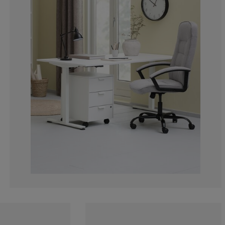
12.90322580645
11.43695014662
11.14369501466
17.00879765395