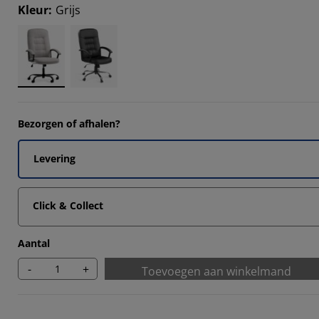
1612%
Kleur
:
Grijs
7565%
2756%
8943%
Bezorgen of afhalen?
Levering
Click & Collect
Aantal
-
+
Toevoegen aan winkelmand