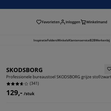
Favorieten
Inloggen
Winkelmand
n
Inspiratie
Folders
Winkels
Klantenservice
B2B
Werkenbij
SKODSBORG
Professionele bureaustoel SKODSBORG grijze stof/zwar
(
341
)
129,-
/stuk
912%