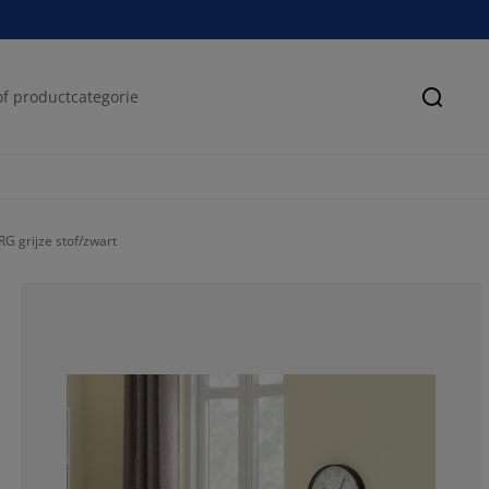
Zoeke
G grijze stof/zwart
47.50733137829