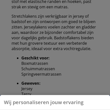
stof met elastische randen en hoeken, past
strak en stevig om een ​​matras.
Stretchlakens zijn verkrijgbaar in jersey of
badstof en zijn ontworpen om goed te blijven
zitten. Jerseylakens voelen zachter en gladder
aan, waardoor ze bijzonder comfortabel zijn
voor dagelijks gebruik. Badstoflakens bieden
met hun grovere textuur een verbeterde
absorptie, ideaal voor extra vochtregulatie.
Geschikt voor:
Boxmatrassen
Schuimmatrassen
Springveermatrassen
Geweven:
Jersey
Terry
Wij personaliseren jouw ervaring
Bekijk alle stretchlakens in ons assortiment