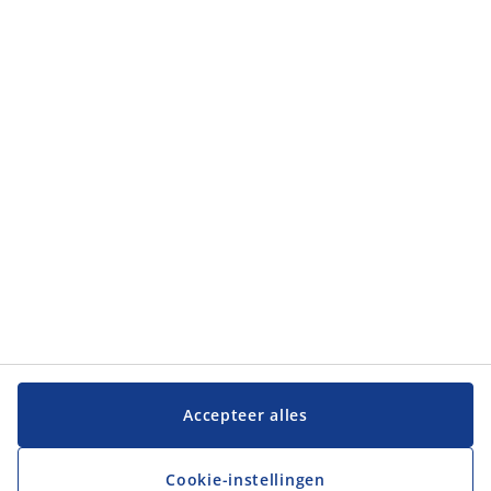
Categorieën
Categorieën
Klantenservice
Klantenservice
JYSK
JYSK
Hoofdkantoor
Volg JYSK
Accepteer alles
Cookie-instellingen