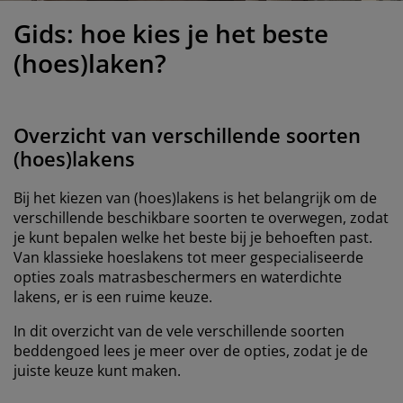
eubelonderhoud en accessoires
uitenverlichting
orgordijnen
oeslakens
edframes
rlichting
Gids: hoe kies je het beste
aamfolie
amperen
ledingkasten
edbodems
uishoud
(hoes)laken?
ccessoires
laapkamermeubels
attenbodems
inderkamer
Overzicht van verschillende soorten
indermatrassen
assen en strijken
(hoes)lakens
inderbedden
Bij het kiezen van (hoes)lakens is het belangrijk om de
verschillende beschikbare soorten te overwegen, zodat
je kunt bepalen welke het beste bij je behoeften past.
Van klassieke hoeslakens tot meer gespecialiseerde
opties zoals matrasbeschermers en waterdichte
lakens, er is een ruime keuze.
In dit overzicht van de vele verschillende soorten
beddengoed lees je meer over de opties, zodat je de
juiste keuze kunt maken.