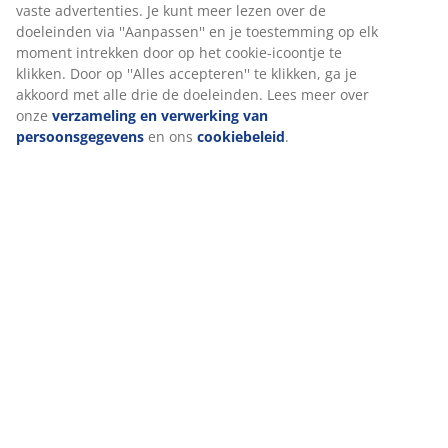
Sfeervolle verlichting
vaste advertenties. Je kunt meer lezen over de
doeleinden via ''Aanpassen'' en je toestemming op elk
moment intrekken door op het cookie-icoontje te
Verlichting
kan ook een erg groot verschil maken.
klikken. Door op ''Alles accepteren'' te klikken, ga je
Gebruik bijvoorbeeld tafellampen, lichtsnoeren en
akkoord met alle drie de doeleinden. Lees meer over
kaarsen om een warme en gezellige sfeer te creëren in
onze
verzameling en verwerking van
je woonkamer.
persoonsgegevens
en ons
cookiebeleid
.
Makkelijk organiseren
Onze laatste tip is goedkoop in prijs maar kan wel wat
meer tijd in beslag nemen. Het begin van het nieuwe
jaar is een goed moment voor een grote schoonmaak.
Manden en dozen
in verschillende maten zijn ideaal als
je je kast opgeruimd wilt hebben, maar ook een mooie