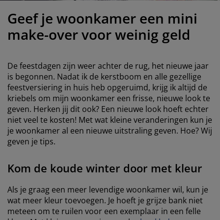
eubelonderhoud en accessoires
uitenverlichting
orgordijnen
oeslakens
edframes
rlichting
Geef je woonkamer een mini
aamfolie
amperen
ledingkasten
edbodems
uishoud
make-over voor weinig geld
ccessoires
laapkamermeubels
attenbodems
inderkamer
De feestdagen zijn weer achter de rug, het nieuwe jaar
indermatrassen
assen en strijken
is begonnen. Nadat ik de kerstboom en alle gezellige
feestversiering in huis heb opgeruimd, krijg ik altijd de
kriebels om mijn woonkamer een frisse, nieuwe look te
inderbedden
geven. Herken jij dit ook? Een nieuwe look hoeft echter
niet veel te kosten! Met wat kleine veranderingen kun je
je woonkamer al een nieuwe uitstraling geven. Hoe? Wij
geven je tips.
Kom de koude winter door met kleur
Als je graag een meer levendige woonkamer wil, kun je
wat meer kleur toevoegen. Je hoeft je grijze bank niet
meteen om te ruilen voor een exemplaar in een felle