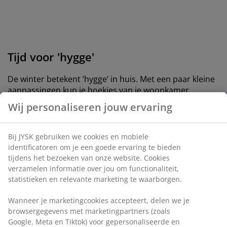
Tijd voor 'hygge'
De winter betekent ‘hygge’ in huis. Met een paar kleine
aanpassingen kun je hoekjes van je woonkamer
omtoveren tot de perfecte plek om een winterslaap te
Wij personaliseren jouw ervaring
houden als het buiten koud is. Leg warme kussens en
een warm kleed in een fijne stoel, steek kaarsjes aan en
geniet.
Bij JYSK gebruiken we cookies en mobiele
identificatoren om je een goede ervaring te bieden
tijdens het bezoeken van onze website. Cookies
verzamelen informatie over jou om functionaliteit,
statistieken en relevante marketing te waarborgen.
Wanneer je marketingcookies accepteert, delen we je
browsergegevens met marketingpartners (zoals
Google, Meta en Tiktok) voor gepersonaliseerde en