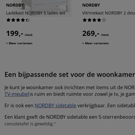
NORDBY
NORDBY
Ladekast NORDBY 5 lades wit
Vitrinekast NORDBY 2 deu
199,-
269,-
/stuk
/stuk
+ Meer varianten
+ Meer varianten
Een bijpassende set voor de woonkame
Je kunt je woonkamer ook inrichten met items uit de N
TV-meubel
is ruim en biedt ruimte voor zowel je tv, je g
Er is ook een
NORDBY sidetable
verkrijgbaar. Een sidetab
Een klant geeft de NORDBY sidetable een 5-sterrenbeoorde
consoletafel is geweldig."