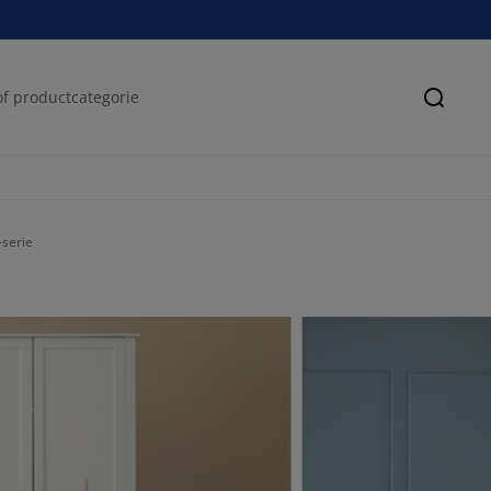
Zoeke
-serie