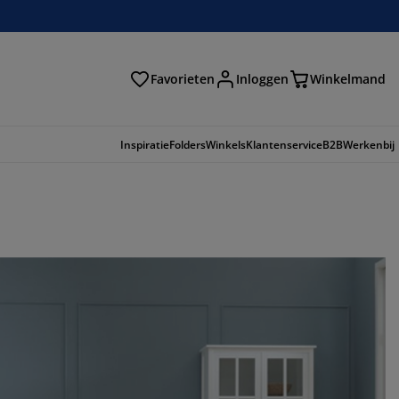
Favorieten
Inloggen
Winkelmand
n
Inspiratie
Folders
Winkels
Klantenservice
B2B
Werkenbij