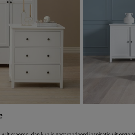
e
is wilt creëren, dan kun je gegarandeerd inspiratie uit onze