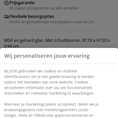
Prijsgarantie
30 dagen prijsgarantie op alle artikelen
Flexibele bezorgopties
Snelle en gemakkelijke bezorgopties naar keuze
MDF en gehard glas. Met schuifdeuren. B118 x H130 x
D44 cm
Artikelnummer: 3601305
Montage-instructies
Specificaties
Wij personaliseren jouw ervaring
Beoordelingen
Bij JYSK gebruiken we cookies en mobiele identificatoren om je