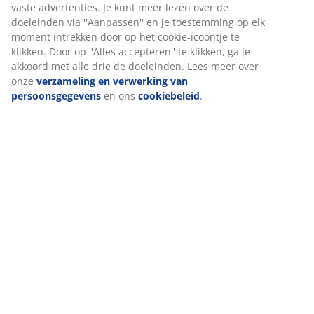
(
100
)
een goede ervaring te bieden tijdens het bezoeken van onze
website. Cookies verzamelen informatie over jou om
functionaliteit, statistieken en relevante marketing te
waarborgen.
Levering
Wanneer je marketingcookies accepteert, delen we je
browsergegevens met marketingpartners (zoals Google, Meta
en Tiktok) voor gepersonaliseerde en vaste advertenties. Je
kunt meer lezen over de doeleinden via ''Aanpassen'' en je
toestemming op elk moment intrekken door op het cookie-
icoontje te klikken. Door op ''Alles accepteren'' te klikken, ga je
akkoord met alle drie de doeleinden. Lees meer over onze
verzameling en verwerking van persoonsgegevens
en ons
cookiebeleid
.