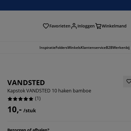
Favorieten
Inloggen
Winkelmand
n
Inspiratie
Folders
Winkels
Klantenservice
B2B
Werkenbij
VANDSTED
Kapstok VANDSTED 10 haken bamboe
(
1
)
10,-
/stuk
Bezorgen of afhalen?