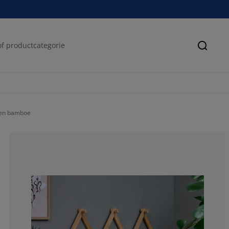
Zoeke
ken bamboe
100%