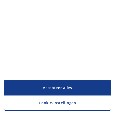
Categorieën
Categorieën
Klantenservice
Klantenservice
JYSK
JYSK
Hoofdkantoor
Volg JYSK