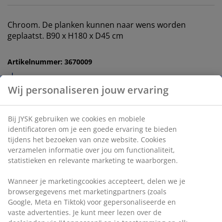
Chroom. De planken kunnen naar wens worden
geplaatst. B90 x H180 x D45 cm
Artikelnummer: 3670009
Montage-instructies
Specificaties
Beoordelingen
(
6
)
Levering