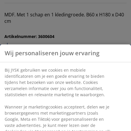
MDF. Met 1 schap en 1 kledingroede. B60 x H180 x D40
cm
Artikelnummer: 3600604
Montage-instructies
Wij personaliseren jouw ervaring
Bij JYSK gebruiken we cookies en mobiele
Specificaties
identificatoren om je een goede ervaring te bieden
tijdens het bezoeken van onze website. Cookies
verzamelen informatie over jou om functionaliteit,
statistieken en relevante marketing te waarborgen.
Beoordelingen
(
115
)
Wanneer je marketingcookies accepteert, delen we je
browsergegevens met marketingpartners (zoals
Google, Meta en Tiktok) voor gepersonaliseerde en
vaste advertenties. Je kunt meer lezen over de
Levering