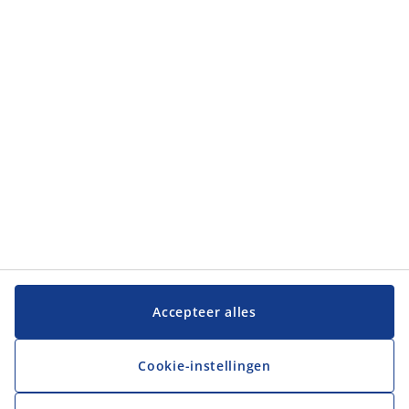
Categorieën
Categorieën
Klantenservice
Klantenservice
JYSK
JYSK
Hoofdkantoor
Volg JYSK
Accepteer alles
Cookie-instellingen