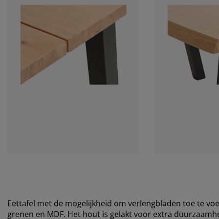
Eettafel met de mogelijkheid om verlengbladen toe te voeg
grenen en MDF. Het hout is gelakt voor extra duurzaamhei