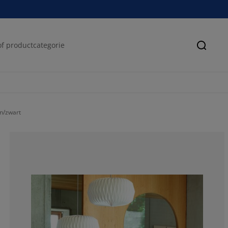
Zoeke
n/zwart
78.0487804878