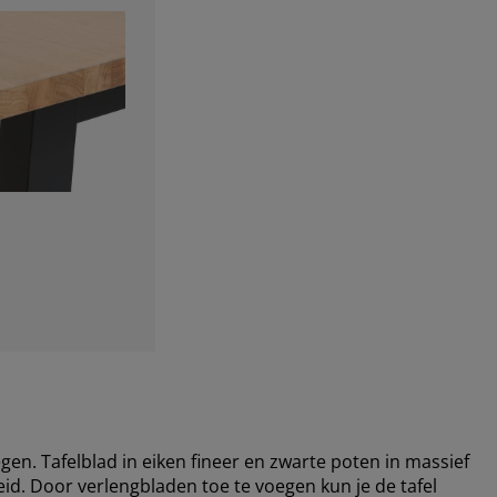
en. Tafelblad in eiken fineer en zwarte poten in massief
d. Door verlengbladen toe te voegen kun je de tafel