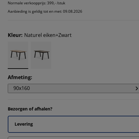
6912%
Normale verkoopprijs:
399,- /stuk
Aanbieding is geldig tot en met: 09.08.2026
7805%
9024%
Kleur
:
Naturel eiken+Zwart
5035%
Afmeting
:
90x160
Bezorgen of afhalen?
Levering