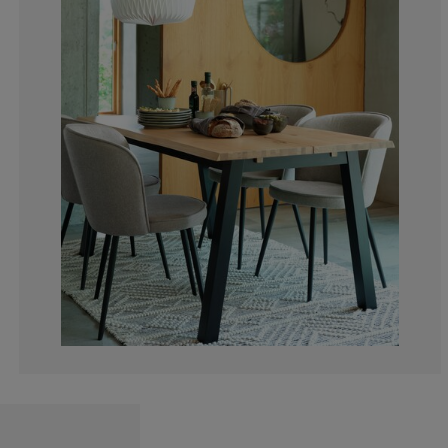
10.56910569105
4.87804878048
2.439024390243
4.065040650406