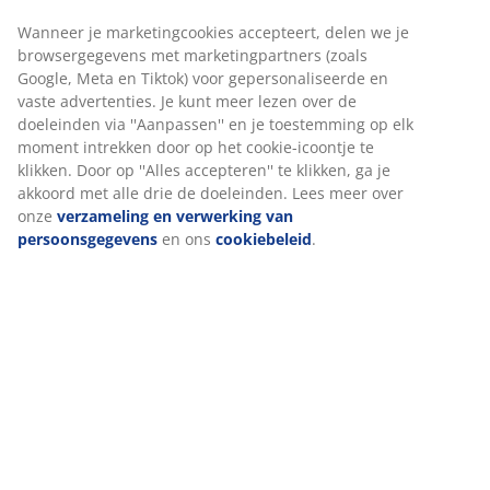
Artikelnummer: 3690563
Montage-instructies
Specificaties
Beoordelingen
(
646
)
Wij personaliseren jouw ervaring
Levering
Bij JYSK gebruiken we cookies en mobiele identificatoren om je
ervaring te bieden tijdens het bezoeken van onze website. Cook
verzamelen informatie over jou om functionaliteit, statistieken 
relevante marketing te waarborgen.