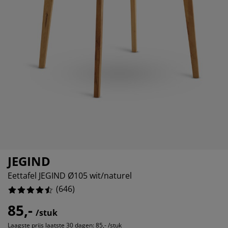
ubelonderhoud en accessoires
itenverlichting
13.003095975232199%
rgordijnen
eslakens
dframes
rlichting
3.0959752321981426%
amfolie
mperen
edingkasten
edbodems
ishoud
3.4055727554179565%
cessoires
aapkamermeubels
ttenbodems
nderkamer
4.3343653250774%
ndermatrassen
ssen en strijken
nderbedden
JEGIND
Eettafel JEGIND Ø105 wit/naturel
(
646
)
85,-
/stuk
Laagste prijs laatste 30 dagen:
85,- /stuk