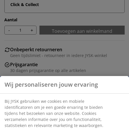
Click & Collect
Aantal
-
+
Toevoegen aan winkelmand
Onbeperkt retourneren
Geen tijdslimiet - retourneer in iedere JYSK-winkel
Prijsgarantie
30 dagen prijsgarantie op alle artikelen
Flexibele bezorgopties
Snelle en gemakkelijke bezorgopties naar keuze
Ronde eettafel met een wit tafelblad van MDF en poten
van massief hout. Het hout is gelakt voor een langere
levensduur. Ø105 x H75 cm