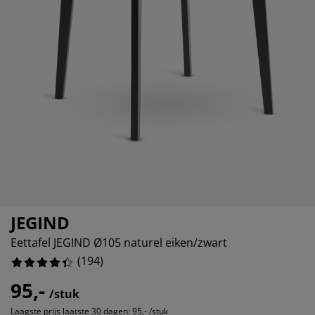
ubelonderhoud en accessoires
itenverlichting
15.463917525773196%
rgordijnen
eslakens
dframes
rlichting
4.123711340206185%
amfolie
mperen
edingkasten
edbodems
ishoud
4.123711340206185%
cessoires
aapkamermeubels
ttenbodems
nderkamer
5.154639175257731%
ndermatrassen
ssen en strijken
nderbedden
JEGIND
Eettafel JEGIND Ø105 naturel eiken/zwart
(
194
)
95,-
/stuk
Laagste prijs laatste 30 dagen:
95,- /stuk