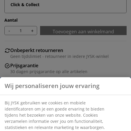
Click & Collect
Aantal
-
+
Toevoegen aan winkelmand
Onbeperkt retourneren
Geen tijdslimiet - retourneer in iedere JYSK-winkel
Prijsgarantie
30 dagen prijsgarantie op alle artikelen
Flexibele bezorgopties
Snelle en gemakkelijke bezorgopties naar keuze
Ronde eettafel met een tafelblad van eiken fineer en
zwarte poten van massief hout. Het hout is gelakt voor
een langere levensduur. Ø105 x H75 cm