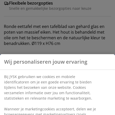
Flexibele bezorgopties
Snelle en gemakkelijke bezorgopties naar keuze
Ronde eettafel met een tafelblad van gehard glas en
poten van massief eiken. Het hout is behandeld met
olie om het te beschermen en de natuurlijke kleur te
benadrukken. Ø119 x H76 cm
Artikelnummer: 3640164
Montage-instructies
Specificaties
Beoordelingen