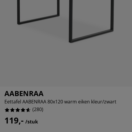
eubelonderhoud en accessoires
uitenverlichting
orgordijnen
oeslakens
edframes
rlichting
%
aamfolie
amperen
ledingkasten
edbodems
uishoud
ccessoires
laapkamermeubels
attenbodems
inderkamer
indermatrassen
assen en strijken
inderbedden
AABENRAA
Eettafel AABENRAA 80x120 warm eiken kleur/zwart
(
280
)
119,-
/stuk