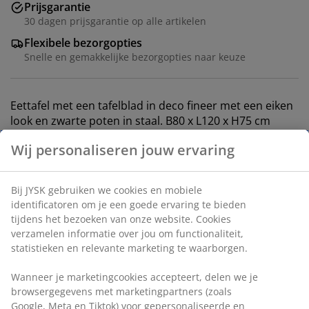
Prijsgarantie
30 dagen prijsgarantie op alle artikelen
Flexibele bezorgopties
Snelle en gemakkelijke bezorgopties naar keuze
Eettafel met een tafelblad in deco fineer met een eiken
look en zwarte poten in staal. B80 x L120 x H75 cm
Wij personaliseren jouw ervaring
Artikelnummer: 3670323
Montage-instructies
Bij JYSK gebruiken we cookies en mobiele
identificatoren om je een goede ervaring te bieden
tijdens het bezoeken van onze website. Cookies
verzamelen informatie over jou om functionaliteit,
Specificaties
statistieken en relevante marketing te waarborgen.
Wanneer je marketingcookies accepteert, delen we je
browsergegevens met marketingpartners (zoals
Beoordelingen
Google, Meta en Tiktok) voor gepersonaliseerde en