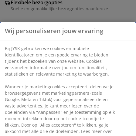
Flexibele bezorgopties
Snelle en gemakkelijke bezorgopties naar keuze
Eetkamerstoel met gecapitonneerde zitting en hoge
rugleuning in zwart kunstleer. Bijpassende poten van
staal.
Artikelnummer: 3640000
Montage-instructies
Specificaties
Beoordelingen
(
833
)
Wij personaliseren jouw ervaring