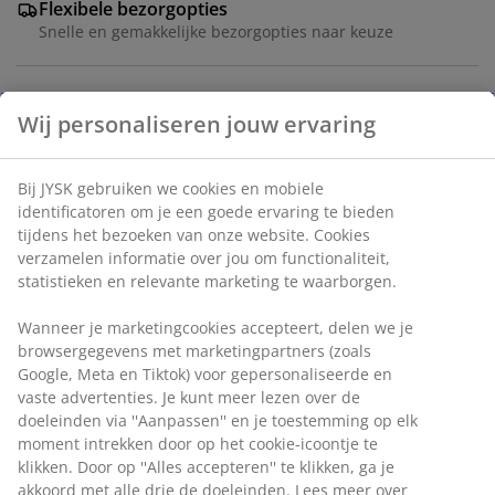
Flexibele bezorgopties
Snelle en gemakkelijke bezorgopties naar keuze
Wij personaliseren jouw ervaring
Eetkamerstoel met armleuningen die extra
ondersteuning en comfort bieden. De stoel heeft een
gevoerde zitting met pocketveren en een rugleuning
Bij JYSK gebruiken we cookies en mobiele
van beige stof. Zwarte poten van staal.
identificatoren om je een goede ervaring te bieden
tijdens het bezoeken van onze website. Cookies
Artikelnummer: 3640289
verzamelen informatie over jou om functionaliteit,
statistieken en relevante marketing te waarborgen.
Montage-instructies
Wanneer je marketingcookies accepteert, delen we je
browsergegevens met marketingpartners (zoals
Google, Meta en Tiktok) voor gepersonaliseerde en
Specificaties
vaste advertenties. Je kunt meer lezen over de
doeleinden via ''Aanpassen'' en je toestemming op elk
moment intrekken door op het cookie-icoontje te
klikken. Door op ''Alles accepteren'' te klikken, ga je
Beoordelingen
akkoord met alle drie de doeleinden. Lees meer over