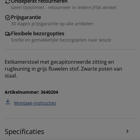
Onbeperkt retourneren
Geen tijdslimiet - retourneer in iedere JYSK-winkel
Prijsgarantie
30 dagen prijsgarantie op alle artikelen
Flexibele bezorgopties
Snelle en gemakkelijke bezorgopties naar keuze
Eetkamerstoel met gecapitonneerde zitting en
rugleuning in grijs fluwelen stof. Zwarte poten van
Wij personaliseren jouw ervaring
staal.
Artikelnummer: 3640204
Bij JYSK gebruiken we cookies en mobiele
identificatoren om je een goede ervaring te bieden
Montage-instructies
tijdens het bezoeken van onze website. Cookies
verzamelen informatie over jou om functionaliteit,
statistieken en relevante marketing te waarborgen.
Specificaties
Wanneer je marketingcookies accepteert, delen we je
browsergegevens met marketingpartners (zoals