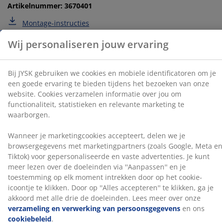
statistieken en relevante marketing te waarborgen.
Artikelnummer: 3670401
Montage-instructies
Wanneer je marketingcookies accepteert, delen we je
browsergegevens met marketingpartners (zoals
Google, Meta en Tiktok) voor gepersonaliseerde en
vaste advertenties. Je kunt meer lezen over de
Specificaties
doeleinden via ''Aanpassen'' en je toestemming op elk
moment intrekken door op het cookie-icoontje te
klikken. Door op ''Alles accepteren'' te klikken, ga je
akkoord met alle drie de doeleinden. Lees meer over
Beoordelingen
onze
verzameling en verwerking van
persoonsgegevens
en ons
cookiebeleid
.
(
69
)
Over het merk
Levering