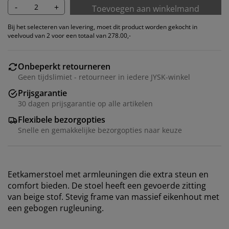
-
+
Toevoegen aan winkelmand
Bij het selecteren van levering, moet dit product worden gekocht in
veelvoud van 2 voor een totaal van 278.00,-
Onbeperkt retourneren
Geen tijdslimiet - retourneer in iedere JYSK-winkel
Prijsgarantie
30 dagen prijsgarantie op alle artikelen
Flexibele bezorgopties
Snelle en gemakkelijke bezorgopties naar keuze
Wij personaliseren jouw ervaring
Eetkamerstoel met armleuningen die extra steun en
comfort bieden. De stoel heeft een gevoerde zitting
Bij JYSK gebruiken we cookies en mobiele
van beige stof. Stevig frame van massief eikenhout met
identificatoren om je een goede ervaring te bieden
een gebogen rugleuning.
tijdens het bezoeken van onze website. Cookies
verzamelen informatie over jou om functionaliteit,