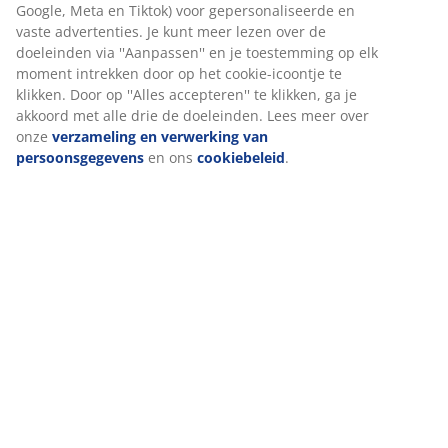
waarborgen.
Beoordelingen
Wanneer je marketingcookies accepteert, delen we je
browsergegevens met marketingpartners (zoals Google,
(
0
)
Meta en Tiktok) voor gepersonaliseerde en vaste
advertenties. Je kunt meer lezen over de doeleinden via
''Aanpassen'' en je toestemming op elk moment intrekken
door op het cookie-icoontje te klikken. Door op ''Alles
Levering
accepteren'' te klikken, ga je akkoord met alle drie de
doeleinden. Lees meer over onze
verzameling en
verwerking van persoonsgegevens
en ons
cookiebeleid
.