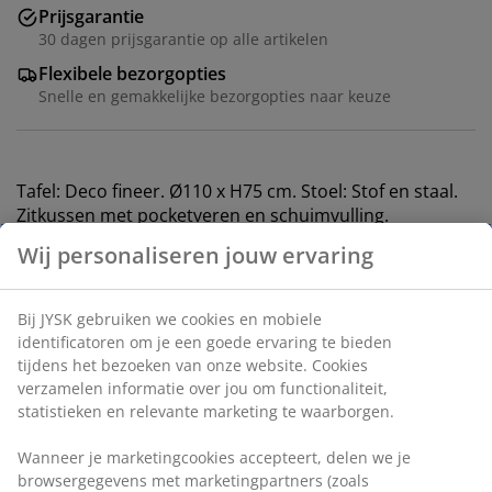
Prijsgarantie
30 dagen prijsgarantie op alle artikelen
Flexibele bezorgopties
Snelle en gemakkelijke bezorgopties naar keuze
Tafel: Deco fineer. Ø110 x H75 cm. Stoel: Stof en staal.
Zitkussen met pocketveren en schuimvulling.
Artikelnummer: S364284
Wij personaliseren jouw ervaring
Deze set omvat:
Bij JYSK gebruiken we cookies en mobiele identificatoren
om je een goede ervaring te bieden tijdens het bezoeken
van onze website. Cookies verzamelen informatie over jou
Specificaties
om functionaliteit, statistieken en relevante marketing te