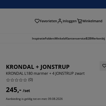
Favorieten
Inloggen
Winkelmand
n
Inspiratie
Folders
Winkels
Klantenservice
B2B
Werkenbij
KRONDAL + JONSTRUP
KRONDAL L180 marmer + 4 JONSTRUP zwart
(
0
)
245,-
/set
Aanbieding is geldig tot en met: 09.08.2026