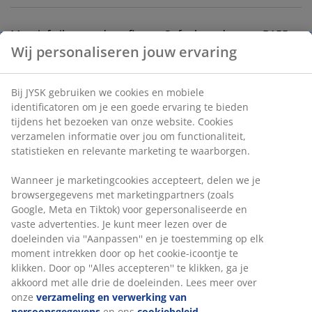
Massief eiken en deco fineer. Soft-close deuren. B155 x
H84 x D42 cm
Artikelnummer: 3670231
Montage-instructies
Wij personaliseren jouw ervaring
Bij JYSK gebruiken we cookies en mobiele identificatoren om
Specificaties
je een goede ervaring te bieden tijdens het bezoeken van
onze website. Cookies verzamelen informatie over jou om
functionaliteit, statistieken en relevante marketing te
waarborgen.
Beoordelingen
(
38
)
Wanneer je marketingcookies accepteert, delen we je
browsergegevens met marketingpartners (zoals Google,
Meta en Tiktok) voor gepersonaliseerde en vaste
advertenties. Je kunt meer lezen over de doeleinden via
Levering
''Aanpassen'' en je toestemming op elk moment intrekken