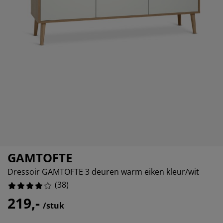
ubelonderhoud en accessoires
4210526%
itenverlichting
rgordijnen
eslakens
edframes
rlichting
4736842%
amfolie
amperen
edingkasten
edbodems
uishoud
2105263%
cessoires
aapkamermeubels
attenbodems
nderkamer
6842104%
ndermatrassen
ssen en strijken
nderbedden
GAMTOFTE
Dressoir GAMTOFTE 3 deuren warm eiken kleur/wit
(
38
)
219,-
/stuk