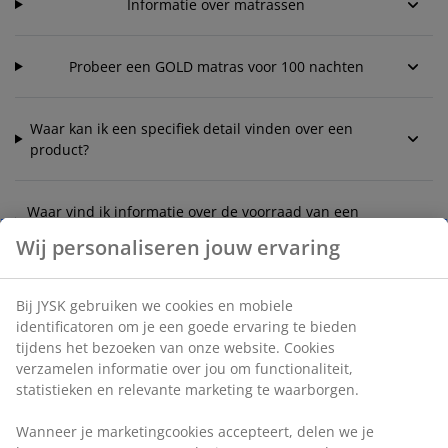
Informatie over matrassen
Probeer een GOLD matras voor 100 nachten
Waar kan ik een specifiek detail vinden over een
product?
Waar vind ik informatie over de voorraad van een
artikel in een bepaalde winkel?
Wij personaliseren jouw ervaring
Bij JYSK gebruiken we cookies en mobiele
identificatoren om je een goede ervaring te bieden
tijdens het bezoeken van onze website. Cookies
verzamelen informatie over jou om functionaliteit,
Klantenservice
statistieken en relevante marketing te waarborgen.
Wanneer je marketingcookies accepteert, delen we je