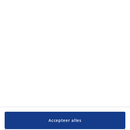
Categorieën
Categorieën
Klantenservice
Klantenservice
JYSK
JYSK
Hoofdkantoor
Volg JYSK
Accepteer alles