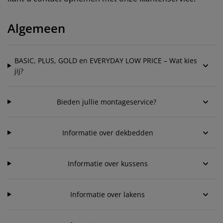
eubelonderhoud en accessoires
uitenverlichting
orgordijnen
oeslakens
edframes
rlichting
Algemeen
aamfolie
amperen
ledingkasten
edbodems
uishoud
ccessoires
laapkamermeubels
attenbodems
inderkamer
BASIC, PLUS, GOLD en EVERYDAY LOW PRICE – Wat kies
jij?
indermatrassen
assen en strijken
inderbedden
Bieden jullie montageservice?
Informatie over dekbedden
Informatie over kussens
Informatie over lakens