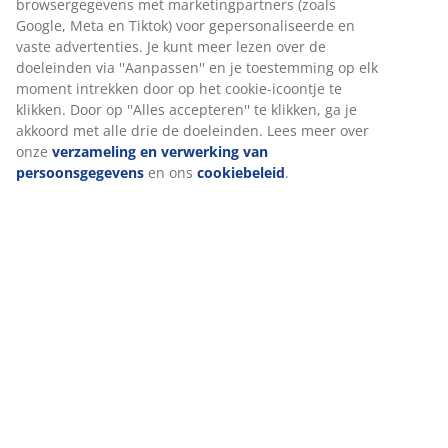
Onze klantenservice is op 5 augustus geopend
browsergegevens met marketingpartners (zoals
tot 15.00 uur.
Google, Meta en Tiktok) voor gepersonaliseerde en
vaste advertenties. Je kunt meer lezen over de
doeleinden via ''Aanpassen'' en je toestemming op elk
moment intrekken door op het cookie-icoontje te
Live chat - Offline
klikken. Door op ''Alles accepteren'' te klikken, ga je
Gemiddelde wachttijd < 2 minuten
akkoord met alle drie de doeleinden. Lees meer over
onze
verzameling en verwerking van
026 8080 155
persoonsgegevens
en ons
cookiebeleid
.
Gemiddelde wachttijd 10 minuten
Contacteer ons via Messenger
Gemiddelde reactietijd < 2 uur
Openingstijden klantenservice
Maandag t/m vrijdag van 9.00-16.00 uur
Live chat geopend tot 16.00 uur
Weekend- en feestdagen gesloten
De openingstijden van onze winkels vind je hier