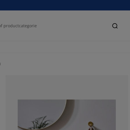
Zoeke
d
57.1428571428