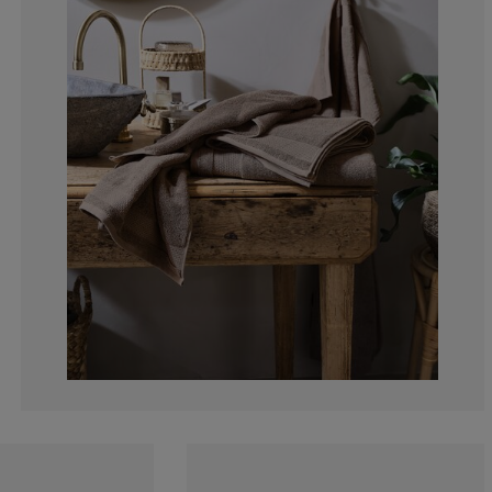
14.2857142857
28.5714285714
0%
0%