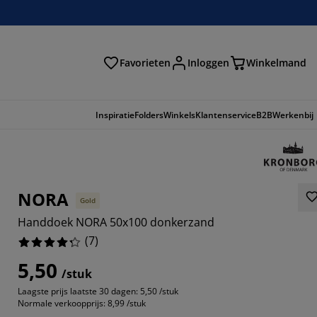
Favorieten
Inloggen
Winkelmand
n
Inspiratie
Folders
Winkels
Klantenservice
B2B
Werkenbij
NORA
Gold
Handdoek NORA 50x100 donkerzand
(
7
)
5,50
/stuk
Laagste prijs laatste 30 dagen:
5,50 /stuk
5714%
Normale verkoopprijs:
8,99 /stuk