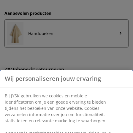
Aanbevolen producten
Handdoeken
Onbeperkt retourneren
Geen tijdslimiet - retourneer in iedere JYSK-winkel
Prijsgarantie
30 dagen prijsgarantie op alle artikelen
Flexibele bezorgopties
Snelle en gemakkelijke bezorgopties naar keuze
Artikelnummer: 2515612