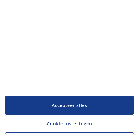
Categorieën
Categorieën
Klantenservice
Klantenservice
JYSK
JYSK
Hoofdkantoor
Volg JYSK