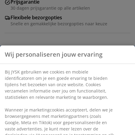
Prijsgarantie
30 dagen prijsgarantie op alle artikelen
Flexibele bezorgopties
Snelle en gemakkelijke bezorgopties naar keuze
Artikelnummer: 2729703
Specificaties
Beoordelingen
(
0
)
Levering