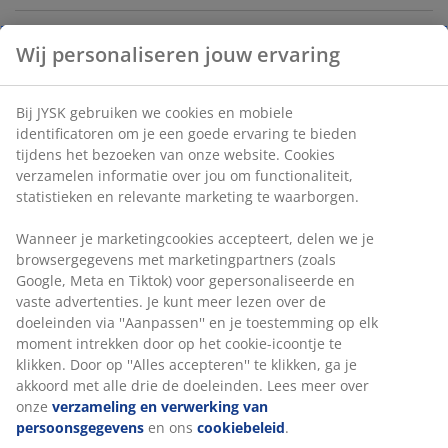
Wij personaliseren jouw ervaring
Artikelnummer: 2786301
Label(s)
Bij JYSK gebruiken we cookies en mobiele
identificatoren om je een goede ervaring te bieden
tijdens het bezoeken van onze website. Cookies
verzamelen informatie over jou om functionaliteit,
Specificaties
statistieken en relevante marketing te waarborgen.
Wanneer je marketingcookies accepteert, delen we je
browsergegevens met marketingpartners (zoals
Beoordelingen
Google, Meta en Tiktok) voor gepersonaliseerde en
(
1
)
vaste advertenties. Je kunt meer lezen over de
doeleinden via ''Aanpassen'' en je toestemming op elk
moment intrekken door op het cookie-icoontje te
klikken. Door op ''Alles accepteren'' te klikken, ga je
Levering
akkoord met alle drie de doeleinden. Lees meer over
onze
verzameling en verwerking van
persoonsgegevens
en ons
cookiebeleid
.