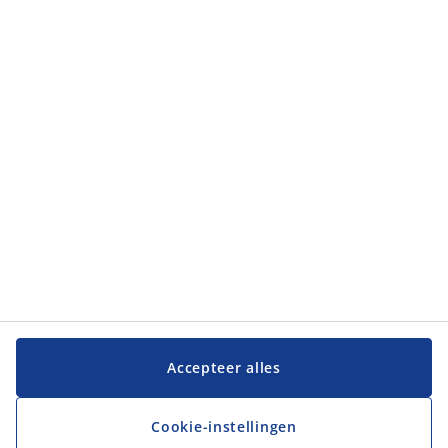
Categorieën
Categorieën
Klantenservice
Klantenservice
JYSK
JYSK
Hoofdkantoor
Volg JYSK
Accepteer alles
Cookie-instellingen