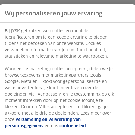
Wij personaliseren jouw ervaring
Artikelnummer: 3901502
Bij JYSK gebruiken we cookies en mobiele
identificatoren om je een goede ervaring te bieden
Specificaties
tijdens het bezoeken van onze website. Cookies
verzamelen informatie over jou om functionaliteit,
statistieken en relevante marketing te waarborgen.
Beoordelingen
Wanneer je marketingcookies accepteert, delen we je
browsergegevens met marketingpartners (zoals
(
2
)
Google, Meta en Tiktok) voor gepersonaliseerde en
vaste advertenties. Je kunt meer lezen over de
doeleinden via ''Aanpassen'' en je toestemming op elk
moment intrekken door op het cookie-icoontje te
Levering
klikken. Door op ''Alles accepteren'' te klikken, ga je
akkoord met alle drie de doeleinden. Lees meer over
onze
verzameling en verwerking van
persoonsgegevens
en ons
cookiebeleid
.