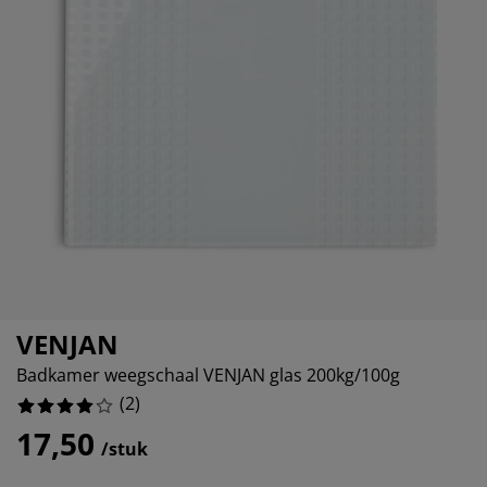
eubelonderhoud en accessoires
uitenverlichting
orgordijnen
oeslakens
edframes
rlichting
aamfolie
amperen
ledingkasten
edbodems
uishoud
ccessoires
laapkamermeubels
attenbodems
inderkamer
indermatrassen
assen en strijken
inderbedden
VENJAN
Badkamer weegschaal VENJAN glas 200kg/100g
(
2
)
17,50
/stuk