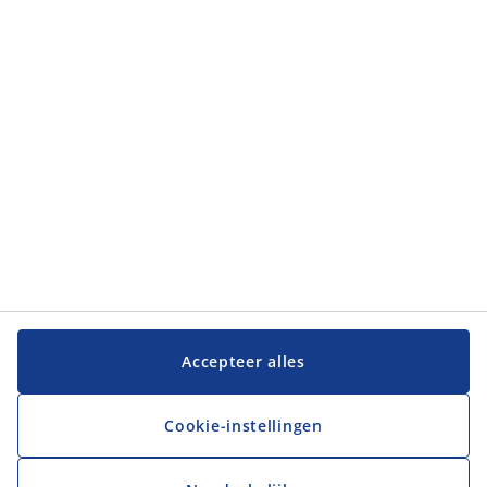
Categorieën
Klantenservice
Klantenservice
JYSK
JYSK
Hoofdkantoor
Volg JYSK
Accepteer alles
Cookie-instellingen