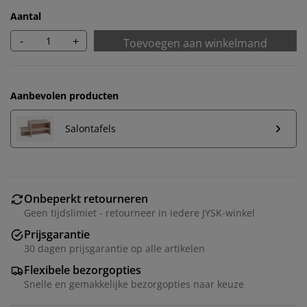
Aantal
-
+
Toevoegen aan winkelmand
Aanbevolen producten
Salontafels
Onbeperkt retourneren
Geen tijdslimiet - retourneer in iedere JYSK-winkel
Wij personaliseren jouw ervaring
Prijsgarantie
30 dagen prijsgarantie op alle artikelen
Bij JYSK gebruiken we cookies en mobiele
Flexibele bezorgopties
identificatoren om je een goede ervaring te bieden
Snelle en gemakkelijke bezorgopties naar keuze
tijdens het bezoeken van onze website. Cookies
verzamelen informatie over jou om functionaliteit,