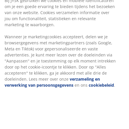
verzamelen informatie over jou om functionaliteit,
statistieken en relevante marketing te waarborgen.
3-zitsbank van stof. Zitkussen met pocketveren en
Wanneer je marketingcookies accepteert, delen we je
schuimvulling. Rugkussen van schuim. Met
browsergegevens met marketingpartners (zoals
opbergruimte. Kan worden gespiegeld. Poten van
Google, Meta en Tiktok) voor gepersonaliseerde en
massief hout. Afm. bed 145x195 cm. B244 x H92 x
vaste advertenties. Je kunt meer lezen over de
D88/158 cm
doeleinden via ''Aanpassen'' en je toestemming op elk
moment intrekken door op het cookie-icoontje te
Artikelnummer: 3640425
klikken. Door op ''Alles accepteren'' te klikken, ga je
akkoord met alle drie de doeleinden. Lees meer over
Montage-instructies
onze
verzameling en verwerking van
persoonsgegevens
en ons
cookiebeleid
.
Specificaties
Beoordelingen
(
398
)