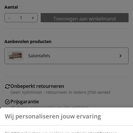
Aantal
-
+
Toevoegen aan winkelmand
Aanbevolen producten
Salontafels
Onbeperkt retourneren
Geen tijdslimiet - retourneer in iedere JYSK-winkel
Wij personaliseren jouw ervaring
Prijsgarantie
30 dagen prijsgarantie op alle artikelen
Flexibele bezorgopties
Bij JYSK gebruiken we cookies en mobiele
Snelle en gemakkelijke bezorgopties naar keuze
identificatoren om je een goede ervaring te bieden
tijdens het bezoeken van onze website. Cookies