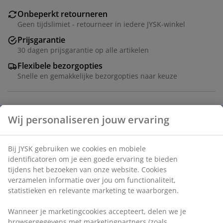
Onbeperkt retourneren
Geen tijdslimiet - retourneer in iedere JYSK-winkel
Prijsgarantie
30 dagen prijsgarantie op alle artikelen
Flexibele bezorgopties
Snelle en gemakkelijke bezorgopties naar keuze
Stof. Zit- en rugkussens van schuim. Poten in massief
Wij personaliseren jouw ervaring
eiken. B66 x H84 x D68 cm
Artikelnummer: 3650085
Bij JYSK gebruiken we cookies en mobiele
identificatoren om je een goede ervaring te bieden
Montage-instructies
tijdens het bezoeken van onze website. Cookies
Montage-instructies
verzamelen informatie over jou om functionaliteit,
statistieken en relevante marketing te waarborgen.
Wanneer je marketingcookies accepteert, delen we je
browsergegevens met marketingpartners (zoals