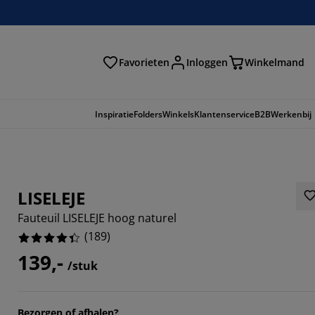
Favorieten
Inloggen
Winkelmand
n
Inspiratie
Folders
Winkels
Klantenservice
B2B
Werkenbij
LISELEJE
Fauteuil LISELEJE hoog naturel
(
189
)
139,-
/stuk
195%
Bezorgen of afhalen?