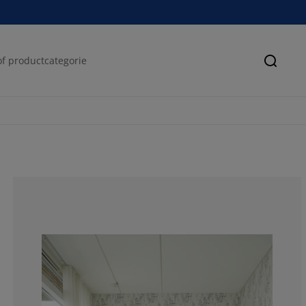
Zoeke
71.95767195767