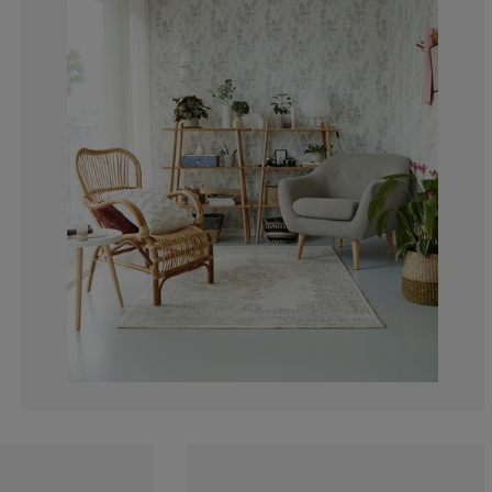
14.81481481481
4.232804232804
1.587301587301
7.407407407407