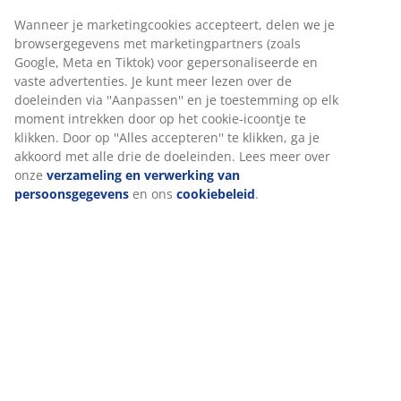
Artikelnummer: S000799
Wanneer je marketingcookies accepteert, delen we je
browsergegevens met marketingpartners (zoals
Google, Meta en Tiktok) voor gepersonaliseerde en
vaste advertenties. Je kunt meer lezen over de
Deze set omvat:
doeleinden via ''Aanpassen'' en je toestemming op elk
moment intrekken door op het cookie-icoontje te
klikken. Door op ''Alles accepteren'' te klikken, ga je
akkoord met alle drie de doeleinden. Lees meer over
Specificaties
onze
verzameling en verwerking van
persoonsgegevens
en ons
cookiebeleid
.
Beoordelingen
(
0
)
Levering