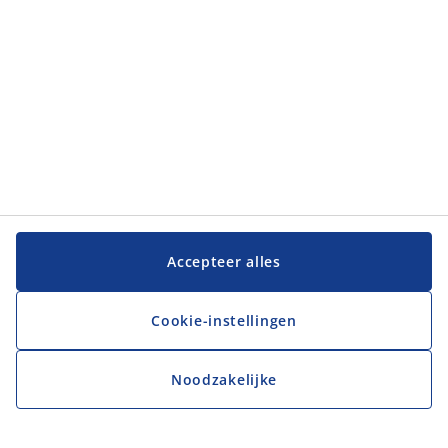
Klantenservice
Klantenservice
JYSK
JYSK
Hoofdkantoor
Volg JYSK
Accepteer alles
Cookie-instellingen
Noodzakelijke