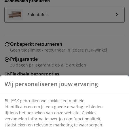
Aanbevolen producten
Salontafels
Onbeperkt retourneren
Geen tijdslimiet - retourneer in iedere JYSK-winkel
Prijsgarantie
30 dagen prijsgarantie op alle artikelen
Flexibele bezorgopties
Snelle en gemakkelijke bezorgopties naar keuze
Wij personaliseren jouw ervaring
Bij JYSK gebruiken we cookies en mobiele
Modulaire bank inclusief 3 modules. 1 middenmodule
identificatoren om je een goede ervaring te bieden
en 2 hoek-/eindmodules: Stof. Zit- en rugkussens in
tijdens het bezoeken van onze website. Cookies
schuim.
verzamelen informatie over jou om functionaliteit,
statistieken en relevante marketing te waarborgen.