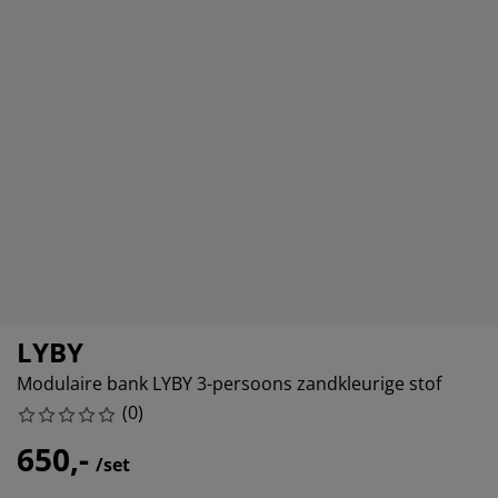
eubelonderhoud en accessoires
uitenverlichting
orgordijnen
oeslakens
edframes
rlichting
aamfolie
amperen
ledingkasten
edbodems
uishoud
ccessoires
laapkamermeubels
attenbodems
inderkamer
indermatrassen
assen en strijken
inderbedden
LYBY
Modulaire bank LYBY 3-persoons zandkleurige stof
(
0
)
650,-
/set