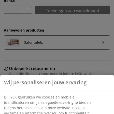
Aantal
-
+
Toevoegen aan winkelmand
Aanbevolen producten
Salontafels
Onbeperkt retourneren
Geen tijdslimiet - retourneer in iedere JYSK-winkel
Prijsgarantie
30 dagen prijsgarantie op alle artikelen
Flexibele bezorgopties
Snelle en gemakkelijke bezorgopties naar keuze