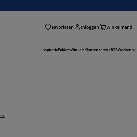
Favorieten
Inloggen
Winkelmand
n
Inspiratie
Folders
Winkels
Klantenservice
B2B
Werkenbij
t
er