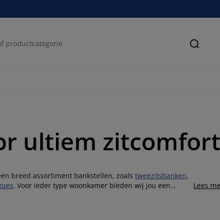
Zoeke
r ultiem zitcomfor
e een breed assortiment bankstellen, zoals
tweezitsbanken
,
gues
. Voor ieder type woonkamer bieden wij jou een
Lees me
studentenkamer en heb je een kleine zithoek? Dan is een
or jou. Heb je een ruimere woonkamer dan kun je
bank of een
hoekbank
kwijt. Misschien kan er zelfs nog een