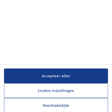
Klantenservice
Klantenservice
JYSK
JYSK
Hoofdkantoor
Volg JYSK
Accepteer alles
Cookie-instellingen