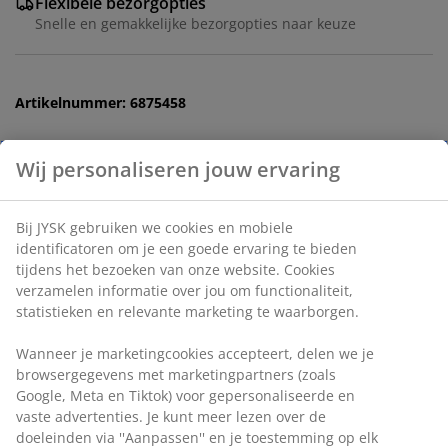
Flexibele bezorgopties
Snelle en gemakkelijke bezorgopties naar keuze
Artikelnummer: 6875458
Wij personaliseren jouw ervaring
Specificaties
Bij JYSK gebruiken we cookies en mobiele
identificatoren om je een goede ervaring te bieden
Beoordelingen
tijdens het bezoeken van onze website. Cookies
(
34
)
verzamelen informatie over jou om functionaliteit,
statistieken en relevante marketing te waarborgen.
Wanneer je marketingcookies accepteert, delen we je
Levering
browsergegevens met marketingpartners (zoals Google,
Meta en Tiktok) voor gepersonaliseerde en vaste
advertenties. Je kunt meer lezen over de doeleinden via