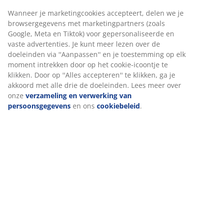
Bij JYSK gebruiken we cookies en mobiele identificatoren om
je een goede ervaring te bieden tijdens het bezoeken van
Artikelnummer: 6522463
onze website. Cookies verzamelen informatie over jou om
functionaliteit, statistieken en relevante marketing te
waarborgen.
Specificaties
Wanneer je marketingcookies accepteert, delen we je
browsergegevens met marketingpartners (zoals Google,
Meta en Tiktok) voor gepersonaliseerde en vaste
advertenties. Je kunt meer lezen over de doeleinden via
Beoordelingen
''Aanpassen'' en je toestemming op elk moment intrekken
door op het cookie-icoontje te klikken. Door op ''Alles
(
0
)
accepteren'' te klikken, ga je akkoord met alle drie de
doeleinden. Lees meer over onze
verzameling en
verwerking van persoonsgegevens
en ons
cookiebeleid
.
Levering