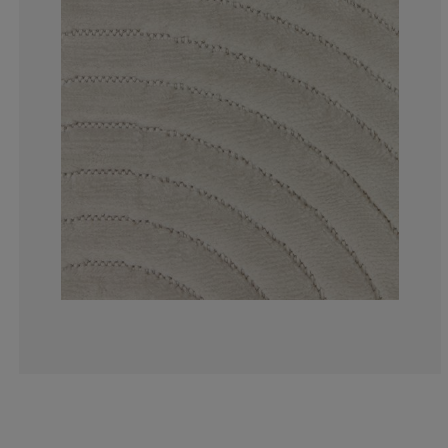
9.25925925925
4.62962962962
3.703703703703
11.1111111111