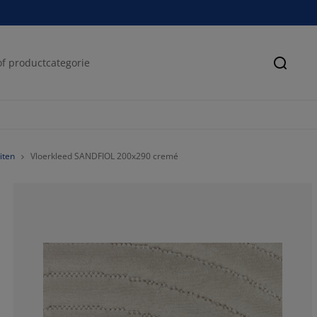
Zoeke
iten
Vloerkleed SANDFIOL 200x290 cremé
71.2962962962