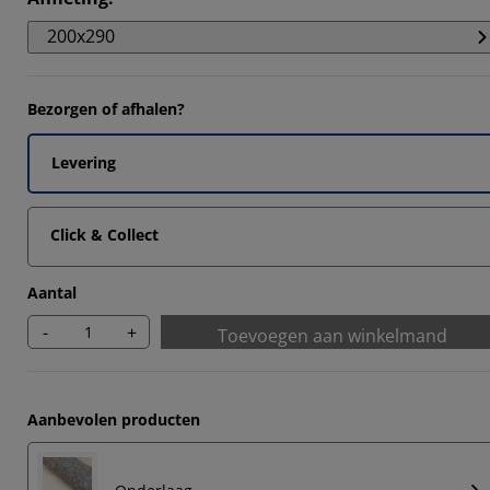
926%
200x290
963%
7033%
Bezorgen of afhalen?
1111%
Levering
Click & Collect
Aantal
-
+
Toevoegen aan winkelmand
Aanbevolen producten