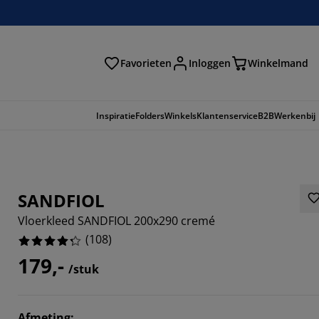
Favorieten
Inloggen
Winkelmand
n
Inspiratie
Folders
Winkels
Klantenservice
B2B
Werkenbij
SANDFIOL
Vloerkleed SANDFIOL 200x290 cremé
(
108
)
179,-
/stuk
9629%
Afmeting
: