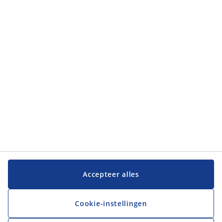
Categorieën
Categorieën
Klantenservice
Klantenservice
JYSK
JYSK
Hoofdkantoor
Volg JYSK
Accepteer alles
Cookie-instellingen