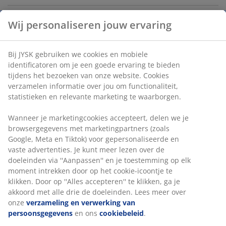
Wij personaliseren jouw ervaring
Artikelnummer: 1768500
Bij JYSK gebruiken we cookies en mobiele
identificatoren om je een goede ervaring te bieden
Specificaties
tijdens het bezoeken van onze website. Cookies
verzamelen informatie over jou om functionaliteit,
statistieken en relevante marketing te waarborgen.
Beoordelingen
Wanneer je marketingcookies accepteert, delen we je
browsergegevens met marketingpartners (zoals
(
0
)
Google, Meta en Tiktok) voor gepersonaliseerde en
vaste advertenties. Je kunt meer lezen over de
doeleinden via ''Aanpassen'' en je toestemming op elk
Levering
moment intrekken door op het cookie-icoontje te
klikken. Door op ''Alles accepteren'' te klikken, ga je
akkoord met alle drie de doeleinden. Lees meer over
onze
verzameling en verwerking van
persoonsgegevens
en ons
cookiebeleid
.