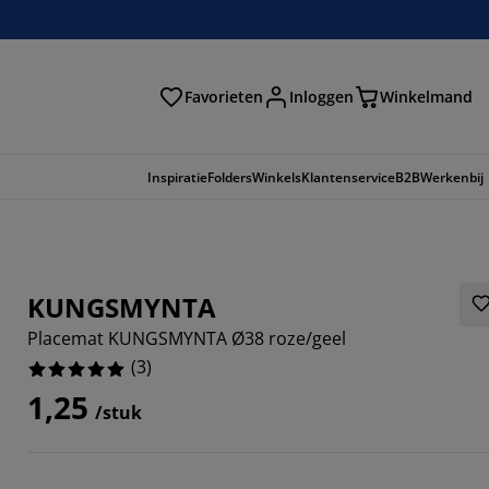
Favorieten
Inloggen
Winkelmand
n
Inspiratie
Folders
Winkels
Klantenservice
B2B
Werkenbij
KUNGSMYNTA
Placemat KUNGSMYNTA Ø38 roze/geel
(
3
)
1,25
/stuk