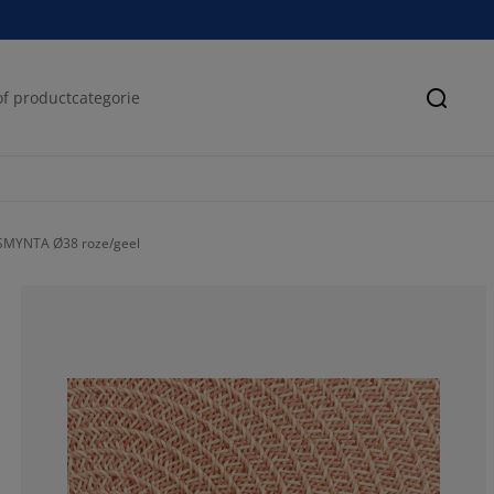
Zoeke
SMYNTA Ø38 roze/geel
100%