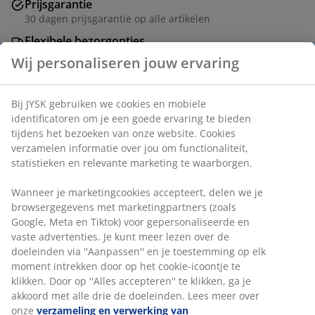
Prijsgarantie
30 dagen prijsgarantie op alle artikelen
Flexibele bezorgopties
Snelle en gemakkelijke bezorgopties naar keuze
Artikelnummer: 3670549
Montage-instructies
Specificaties
Beoordelingen
(
74
)