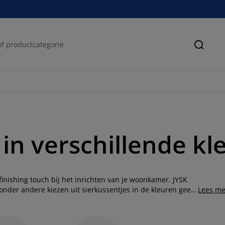
Zoeke
in verschillende kl
finishing touch bij het inrichten van je woonkamer. JYSK
 onder andere kiezen uit sierkussentjes in de kleuren geel,
Lees me
en voor een rond, vierkant of rechthoekig kussentje. De
X50, 50X50 en 40X60. Ben je iemand die liever een
 vind je in het assortiment van JYSK. Met nieuwe, luxe