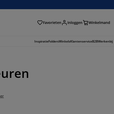
Favorieten
Inloggen
Winkelmand
n
Inspiratie
Folders
Winkels
Klantenservice
B2B
Werkenbij
euren
er