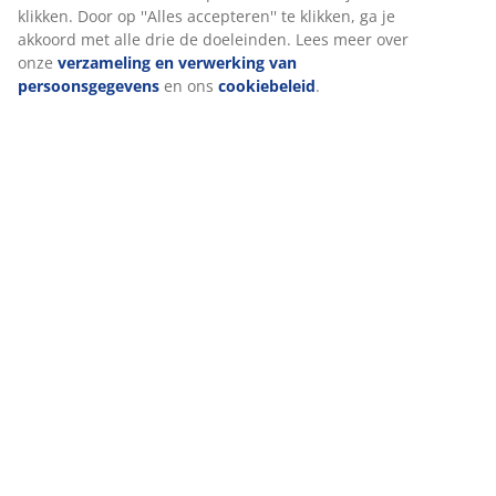
advertenties. Je kunt meer lezen over de doeleinden via
''Aanpassen'' en je toestemming op elk moment intrekken
Specificaties
door op het cookie-icoontje te klikken. Door op ''Alles
accepteren'' te klikken, ga je akkoord met alle drie de
doeleinden. Lees meer over onze
verzameling en
verwerking van persoonsgegevens
en ons
cookiebeleid
.
Beoordelingen
(
262
)
Levering