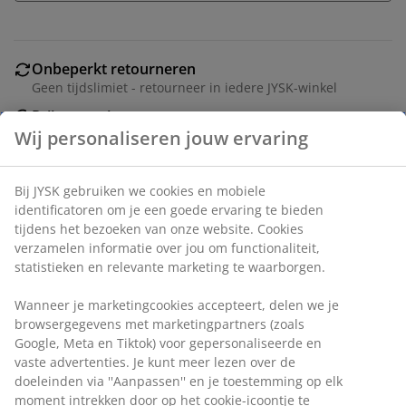
Onbeperkt retourneren
Geen tijdslimiet - retourneer in iedere JYSK-winkel
Prijsgarantie
30 dagen prijsgarantie op alle artikelen
Flexibele bezorgopties
Wij personaliseren jouw ervaring
Snelle en gemakkelijke bezorgopties naar keuze
Bij JYSK gebruiken we cookies en mobiele identificatoren
Op afstand bedienbare LED-lamp met meerdere
om je een goede ervaring te bieden tijdens het bezoeken
instellingen voor kleur, helderheid en snelheid. Met
van onze website. Cookies verzamelen informatie over
timer. Incl. USB kabel. Ø12 x H12 cm
jou om functionaliteit, statistieken en relevante
marketing te waarborgen.
Artikelnummer: 4912230
Wanneer je marketingcookies accepteert, delen we je
Label(s)
browsergegevens met marketingpartners (zoals Google,
Meta en Tiktok) voor gepersonaliseerde en vaste