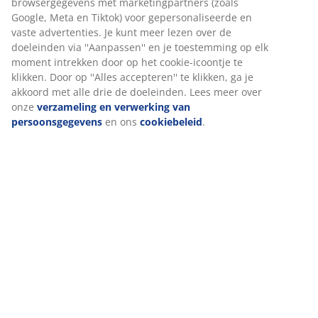
Specificaties
Beoordelingen
(
86
)
Levering
Wij personaliseren jouw ervaring
Bij JYSK gebruiken we cookies en mobiele identificatoren om je
ervaring te bieden tijdens het bezoeken van onze website. Cook
verzamelen informatie over jou om functionaliteit, statistieken 
relevante marketing te waarborgen.
Wanneer je marketingcookies accepteert, delen we je browserg
met marketingpartners (zoals Google, Meta en Tiktok) voor
gepersonaliseerde en vaste advertenties. Je kunt meer lezen ov