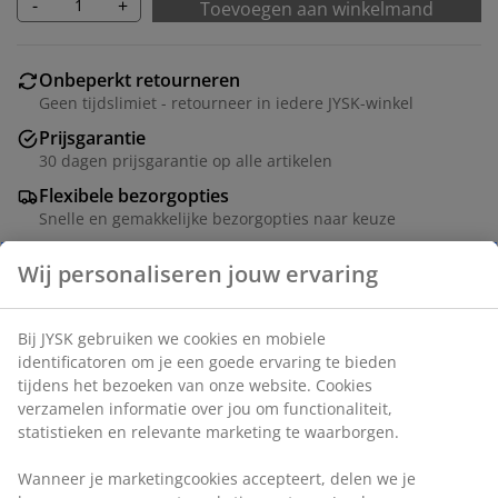
-
+
Toevoegen aan winkelmand
Onbeperkt retourneren
Geen tijdslimiet - retourneer in iedere JYSK-winkel
Prijsgarantie
30 dagen prijsgarantie op alle artikelen
Flexibele bezorgopties
Snelle en gemakkelijke bezorgopties naar keuze
Staal en kunststof. Met timer en bediening via
aanraking. Excl. batterijen. Ø16 x H25 cm
Artikelnummer: 4912837