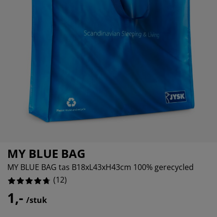
ubelonderhoud en accessoires
itenverlichting
0%
rgordijnen
eslakens
dframes
rlichting
0%
amfolie
mperen
edingkasten
edbodems
ishoud
0%
cessoires
aapkamermeubels
ttenbodems
nderkamer
8.333333333333332%
ndermatrassen
ssen en strijken
nderbedden
MY BLUE BAG
MY BLUE BAG tas B18xL43xH43cm 100% gerecycled
(
12
)
1,-
/stuk