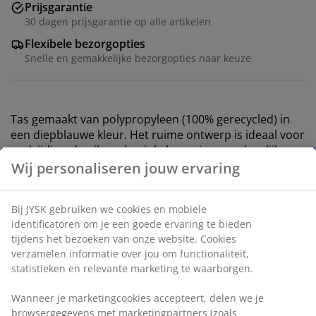
Prijsgarantie
30 dagen prijsgarantie op alle artikelen
Flexibele bezorgopties
Snelle en gemakkelijke bezorgopties naar keuze
Tas gemaakt van polypropyleen (100% gerecycled) in
een diepblauwe kleur. Het ruime ontwerp is ideaal voor
veelzijdig gebruik zoals winkelen, reizen en dagelijkse
boodschappen. Houdt tot 20 kg. Gemakkelijk te
onderhouden met alleen de vlek reinigen. B18 x L43 x
H43 cm
Artikelnummer: 4912781
Specificaties