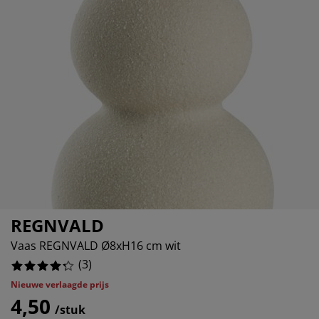
eubelonderhoud en accessoires
uitenverlichting
orgordijnen
oeslakens
edframes
rlichting
aamfolie
amperen
ledingkasten
edbodems
uishoud
%
ccessoires
laapkamermeubels
attenbodems
inderkamer
indermatrassen
assen en strijken
inderbedden
REGNVALD
Vaas REGNVALD Ø8xH16 cm wit
(
3
)
Nieuwe verlaagde prijs
4,50
/stuk