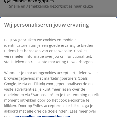
Flexibele bezorgopties
Snelle en gemakkelijke bezorgopties naar keuze
Wij personaliseren jouw ervaring
Vaas in off-white steengoed met een organische vorm
en een elegante, matte afwerking. Ideaal voor een klein
Bij JYSK gebruiken we cookies en mobiele
boeket of een paar bloemen. Ø8 x H16 cm
identificatoren om je een goede ervaring te bieden
tijdens het bezoeken van onze website. Cookies
Artikelnummer: 4912647
verzamelen informatie over jou om functionaliteit,
statistieken en relevante marketing te waarborgen.
Wanneer je marketingcookies accepteert, delen we je
Specificaties
browsergegevens met marketingpartners (zoals
Google, Meta en Tiktok) voor gepersonaliseerde en
vaste advertenties. Je kunt meer lezen over de
doeleinden via ''Aanpassen'' en je toestemming op elk
Beoordelingen
moment intrekken door op het cookie-icoontje te
(
3
)
klikken. Door op ''Alles accepteren'' te klikken, ga je
akkoord met alle drie de doeleinden. Lees meer over
onze
verzameling en verwerking van