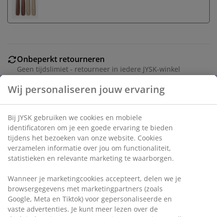
Onbeperkt retourneren
Geen tijdslimiet - retourneer in iedere JYSK-winkel
Prijsgarantie
Wij personaliseren jouw ervaring
30 dagen prijsgarantie op alle artikelen
Flexibele bezorgopties
Bij JYSK gebruiken we cookies en mobiele
Snelle en gemakkelijke bezorgopties naar keuze
identificatoren om je een goede ervaring te bieden
tijdens het bezoeken van onze website. Cookies
verzamelen informatie over jou om functionaliteit,
statistieken en relevante marketing te waarborgen.
Kandelaar van zwart staal met een hoog, slank silhouet
en een minimalistisch design. Zijn moderne uitstraling
Wanneer je marketingcookies accepteert, delen we je
maakt hem een eenvoudige en stijlvolle toevoeging op
browsergegevens met marketingpartners (zoals
een vensterbank of als onderdeel van de
Google, Meta en Tiktok) voor gepersonaliseerde en
tafelaankleding. Ø9 x H24 cm
vaste advertenties. Je kunt meer lezen over de