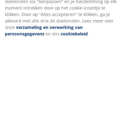
doeleinden via ''Aanpassen'' en je toestemming op elk
Artikelnummer: 4911826
moment intrekken door op het cookie-icoontje te
klikken. Door op ''Alles accepteren'' te klikken, ga je
Label(s)
akkoord met alle drie de doeleinden. Lees meer over
onze
verzameling en verwerking van
persoonsgegevens
en ons
cookiebeleid
.
Specificaties
Beoordelingen
(
8
)
Levering