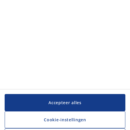
Categorieën
Categorieën
Klantenservice
Klantenservice
JYSK
JYSK
Hoofdkantoor
Volg JYSK
Accepteer alles
Cookie-instellingen