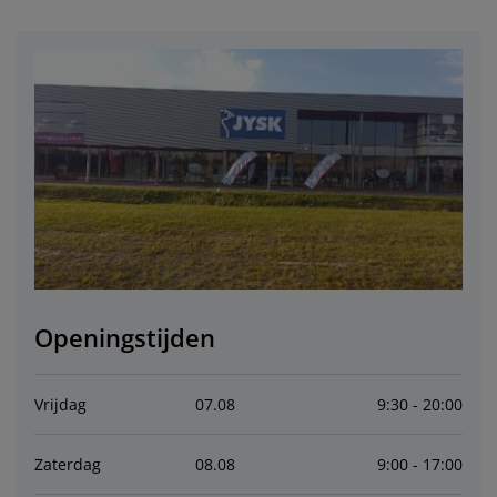
eubelonderhoud en accessoires
uitenverlichting
orgordijnen
oeslakens
edframes
rlichting
aamfolie
amperen
ledingkasten
edbodems
uishoud
ccessoires
laapkamermeubels
attenbodems
inderkamer
indermatrassen
assen en strijken
inderbedden
Openingstijden
Vrijdag
07
.
08
9:30 - 20:00
Zaterdag
08
.
08
9:00 - 17:00