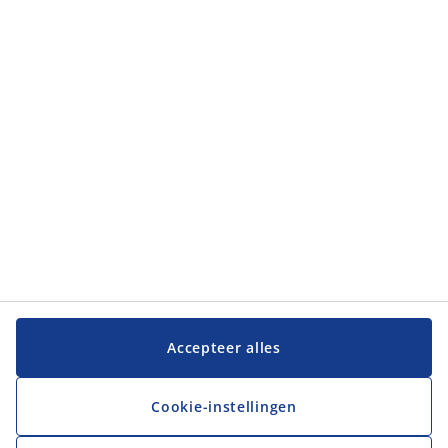
Categorieën
Categorieën
Klantenservice
Klantenservice
JYSK
JYSK
Hoofdkantoor
Volg JYSK
Accepteer alles
Cookie-instellingen