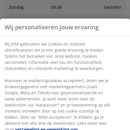
Zondag
09
.
08
Gesloten
Maandag
10
.
08
11:00 - 18:00
Wij personaliseren jouw ervaring
Dinsdag
11
.
08
9:30 - 18:00
Bij JYSK gebruiken we cookies en mobiele
identificatoren om je een goede ervaring te bieden
Woensdag
12
.
08
9:30 - 18:00
tijdens het bezoeken van onze website. Cookies
verzamelen informatie over jou om functionaliteit,
statistieken en relevante marketing te waarborgen.
Donderdag
13
.
08
9:30 - 18:00
Wanneer je marketingcookies accepteert, delen we je
browsergegevens met marketingpartners (zoals
Contact
Google, Meta en Tiktok) voor gepersonaliseerde en
vaste advertenties. Je kunt meer lezen over de
Bel de winkel
:
0598 321995
doeleinden via ''Aanpassen'' en je toestemming op elk
moment intrekken door op het cookie-icoontje te
Klantenservice
klikken. Door op ''Alles accepteren'' te klikken, ga je
akkoord met alle drie de doeleinden. Lees meer over
onze
verzameling en verwerking van