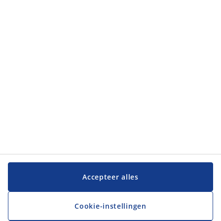
Categorieën
Categorieën
Klantenservice
Klantenservice
JYSK
JYSK
Hoofdkantoor
Volg JYSK
Accepteer alles
Cookie-instellingen