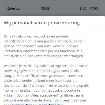
Zaterdag
08
.
08
9:00 - 17:00
Zondag
09
.
08
13:00 - 17:00
Wij personaliseren jouw ervaring
Maandag
10
.
08
11:00 - 18:00
Bij JYSK gebruiken we cookies en mobiele
identificatoren om je een goede ervaring te bieden
tijdens het bezoeken van onze website. Cookies
Dinsdag
11
.
08
9:30 - 18:00
verzamelen informatie over jou om functionaliteit,
statistieken en relevante marketing te waarborgen.
Woensdag
12
.
08
9:30 - 18:00
Wanneer je marketingcookies accepteert, delen we je
browsergegevens met marketingpartners (zoals
Contact
Google, Meta en Tiktok) voor gepersonaliseerde en
vaste advertenties. Je kunt meer lezen over de
Bel de winkel
:
0528 705 010
doeleinden via ''Aanpassen'' en je toestemming op elk
moment intrekken door op het cookie-icoontje te
Klantenservice
klikken. Door op ''Alles accepteren'' te klikken, ga je
akkoord met alle drie de doeleinden. Lees meer over