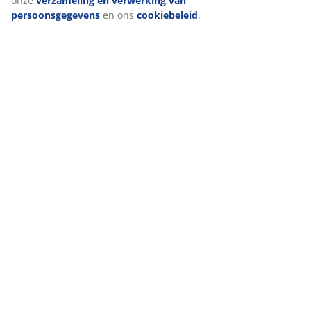
onze
verzameling en verwerking van
persoonsgegevens
en ons
cookiebeleid
.
47 JAAR GEWELDIGE AANBIEDINGEN
3600 winkels wereldwijd in 49 landen.
SCANDINAVISCHE ROOTS
Wij zijn wereldwijd vertegenwoordigd met Scandinavische
roots.
MATRASGARANTIE
25 jaar garantie op onze GOLD matrassen.