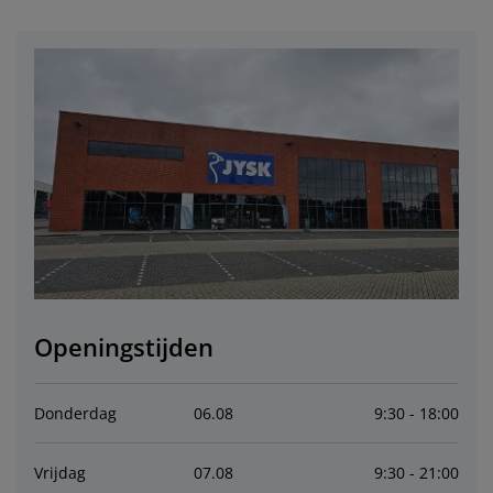
eubelonderhoud en accessoires
uitenverlichting
orgordijnen
oeslakens
edframes
rlichting
aamfolie
amperen
ledingkasten
edbodems
uishoud
ccessoires
laapkamermeubels
attenbodems
inderkamer
indermatrassen
assen en strijken
inderbedden
Openingstijden
Donderdag
06
.
08
9:30 - 18:00
Vrijdag
07
.
08
9:30 - 21:00