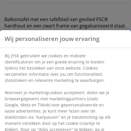
Balkontafel met een tafelblad van geolied FSC®
hardhout en een zwart frame van gegalvaniseerd staal.
Het frame bevat schroeven om de hoogte en afstand
tot de balkonrail aan te passen. Als de tafel niet wordt
gebruikt, kan hij plat worden gevouwen om ruimte te
besparen. Het duurzame hout is behandeld met olie
om het te beschermen en de natuurlijke kleur te
benadrukken. Regelmatig oliën van het hout wordt
aanbevolen om de kleur te behouden en het te
beschermen tegen vocht. Het staal is gegalvaniseerd
om het te beschermen tegen slijtage en roest. B43 x
L57 x H61 cm
Wij personaliseren jouw ervaring
Artikelnummer: 3726152
Bij JYSK gebruiken we cookies en mobiele identificatoren om je
Montage-instructies
een goede ervaring te bieden tijdens het bezoeken van onze
website. Cookies verzamelen informatie over jou om
Bij JYSK zijn houten tuinmeubelen altijd voorzien van