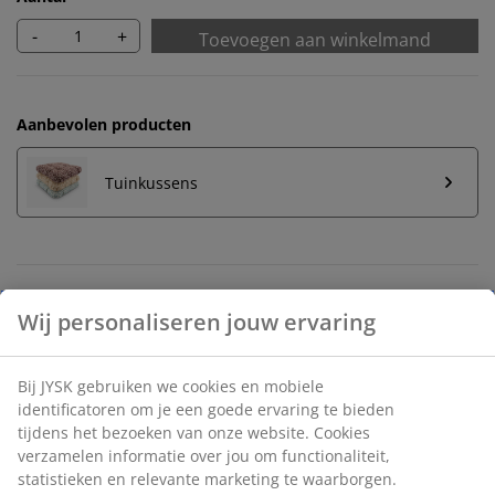
-
+
Toevoegen aan winkelmand
Aanbevolen producten
Tuinkussens
Onbeperkt retourneren
Geen tijdslimiet - retourneer in iedere JYSK-winkel
Prijsgarantie
30 dagen prijsgarantie op alle artikelen
Flexibele bezorgopties
Snelle en gemakkelijke bezorgopties naar keuze