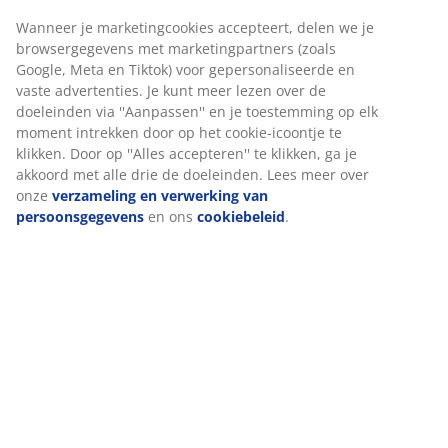
Stapelbare stoel met zitting van auberginekleurig
kunststof en een zwart frame van gepoedercoat staal.
De tuinstoel kan worden gestapeld voor compacte
Wij personaliseren jouw ervaring
opslag.
Artikelnummer: 3726304
Bij JYSK gebruiken we cookies en mobiele identificatoren om je
een goede ervaring te bieden tijdens het bezoeken van onze
Montage-instructies
website. Cookies verzamelen informatie over jou om
functionaliteit, statistieken en relevante marketing te
Lees hier hoe je het beste jouw tuinmeubelen kunt
waarborgen.
onderhouden.
Wanneer je marketingcookies accepteert, delen we je
browsergegevens met marketingpartners (zoals Google, Meta e
Tiktok) voor gepersonaliseerde en vaste advertenties. Je kunt
meer lezen over de doeleinden via ''Aanpassen'' en je
Specificaties
toestemming op elk moment intrekken door op het cookie-
icoontje te klikken. Door op ''Alles accepteren'' te klikken, ga je
akkoord met alle drie de doeleinden. Lees meer over onze
verzameling en verwerking van persoonsgegevens
en ons
Beoordelingen