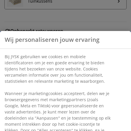
Tuinkussens
Onbeperkt retourneren
Geen tijdslimiet - retourneer in iedere JYSK-winkel
Wij personaliseren jouw ervaring
Prijsgarantie
30 dagen prijsgarantie op alle artikelen
Bij JYSK gebruiken we cookies en mobiele
Flexibele bezorgopties
identificatoren om je een goede ervaring te bieden
Snelle en gemakkelijke bezorgopties naar keuze
tijdens het bezoeken van onze website. Cookies
verzamelen informatie over jou om functionaliteit,
statistieken en relevante marketing te waarborgen.
Stapelbare stoel met zitting en rugleuning van
Wanneer je marketingcookies accepteert, delen we je
donkergroen geweven polyester en een zwart frame
browsergegevens met marketingpartners (zoals
van gepoedercoat staal. De tuinstoel is stapelbaar voor
Google, Meta en Tiktok) voor gepersonaliseerde en
compacte opslag.
vaste advertenties. Je kunt meer lezen over de
doeleinden via ''Aanpassen'' en je toestemming op elk
moment intrekken door op het cookie-icoontje te
Artikelnummer: 3726175
klikken. Door op ''Alles accepteren'' te klikken, ga je