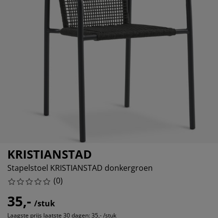
eubelonderhoud en accessoires
uitenverlichting
orgordijnen
oeslakens
edframes
rlichting
aamfolie
amperen
ledingkasten
edbodems
uishoud
ccessoires
laapkamermeubels
attenbodems
inderkamer
indermatrassen
assen en strijken
inderbedden
KRISTIANSTAD
Stapelstoel KRISTIANSTAD donkergroen
(
0
)
35,-
/stuk
Laagste prijs laatste 30 dagen:
35,- /stuk