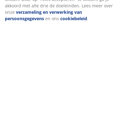
akkoord met alle drie de doeleinden. Lees meer over
Montage-instructies
onze
verzameling en verwerking van
persoonsgegevens
en ons
cookiebeleid
.
Lees hier hoe je het beste jouw tuinmeubelen kunt
onderhouden.
Specificaties
Beoordelingen
(
0
)
Levering